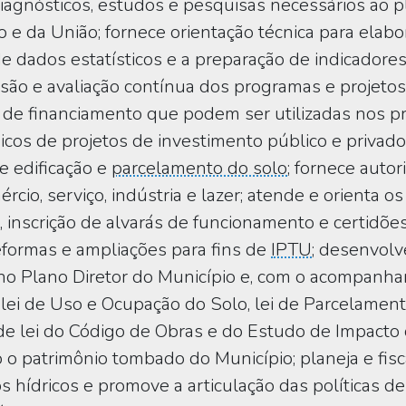
iagnósticos, estudos e pesquisas necessários ao 
 e da União; fornece orientação técnica para elab
 de dados estatísticos e a preparação de indicador
ão e avaliação contínua dos programas e projeto
 de financiamento que podem ser utilizadas nos pr
cnicos de projetos de investimento público e privad
e edificação e
parcelamento do solo
; fornece autor
cio, serviço, indústria e lazer; atende e orienta o
, inscrição de alvarás de funcionamento e certidões
reformas e ampliações para fins de
IPTU
; desenvolv
s no Plano Diretor do Município e, com o acompan
da lei de Uso e Ocupação do Solo, lei de Parcelam
e lei do Código de Obras e do Estudo de Impacto 
o patrimônio tombado do Município; planeja e fisc
 hídricos e promove a articulação das políticas de