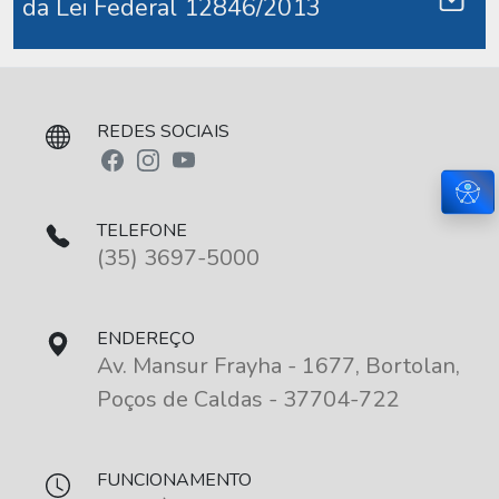
da Lei Federal 12846/2013
REDES SOCIAIS
Aces
TELEFONE
(35) 3697-5000
ENDEREÇO
Av. Mansur Frayha - 1677, Bortolan,
Poços de Caldas - 37704-722
FUNCIONAMENTO