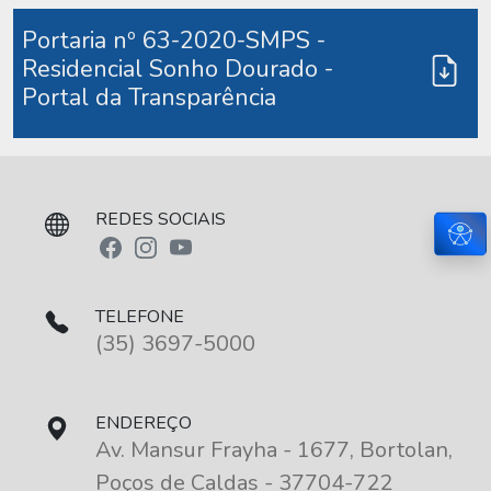
Portaria nº 63-2020-SMPS -
Residencial Sonho Dourado -
Portal da Transparência
REDES SOCIAIS
Aces
TELEFONE
(35) 3697-5000
ENDEREÇO
Av. Mansur Frayha - 1677, Bortolan,
Poços de Caldas - 37704-722